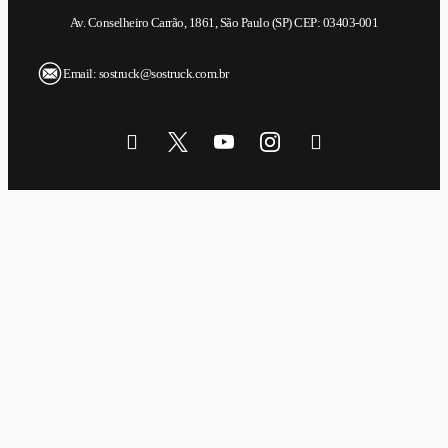
Av. Conselheiro Carrão, 1861, São Paulo (SP) CEP: 03403-001
Email: sostruck@sostruck.com.br